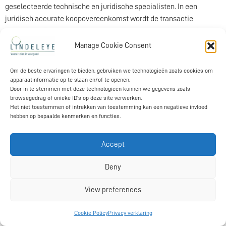
geselecteerde technische en juridische specialisten. In een
juridisch accurate koopovereenkomst wordt de transactie
vastgelegd. Pas daarna een zorgvuldige en conveniërende due
dilligence wordt tot aankoop overgegaan.
Manage Cookie Consent
Lindeleye, Mathijn van de Pas, Hoenderstraat 10, 5268KW Helvoirt Nederland
Om de beste ervaringen te bieden, gebruiken we technologieën zoals cookies om
T +31 622 98 67 43 mathijn@lindeleye.nl
apparaatinformatie op te slaan en/of te openen.
Door in te stemmen met deze technologieën kunnen we gegevens zoals
browsegedrag of unieke ID's op deze site verwerken.
Het niet toestemmen of intrekken van toestemming kan een negatieve invloed
hebben op bepaalde kenmerken en functies.
Accept
Deny
View preferences
Cookie Policy
Privacy verklaring