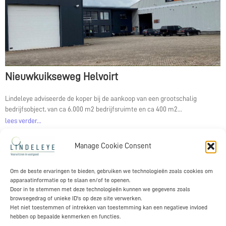
Nieuwkuikseweg Helvoirt
Lindeleye adviseerde de koper bij de aankoop van een grootschalig
bedrijfsobject, van ca 6.000 m2 bedrijfsruimte en ca 400 m2...
lees verder...
Manage Cookie Consent
Contact
Om de beste ervaringen te bieden, gebruiken we technologieën zoals cookies om
apparaatinformatie op te slaan en/of te openen.
Lindeleye, Mathijn van de Pas, Hoenderstraat 10, 5268KW Helvoirt
Door in te stemmen met deze technologieën kunnen we gegevens zoals
Nederland
browsegedrag of unieke ID's op deze site verwerken.
T +31 622 98 67 43
mathijn@lindeleye.nl
Het niet toestemmen of intrekken van toestemming kan een negatieve invloed
hebben op bepaalde kenmerken en functies.