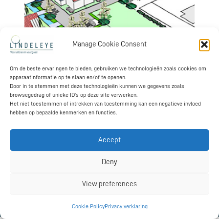
Manage Cookie Consent
Lindeleye adviseerde de particuliere eigenaren bij de verkoop van
Om de beste ervaringen te bieden, gebruiken we technologieën zoals cookies om
een perceel grond in het nieuwe plan Driegaarden in Huissen.
apparaatinformatie op te slaan en/of te openen.
Daarbij is veel aandacht besteed dat de ontwikkeling van hoge
Door in te stemmen met deze technologieën kunnen we gegevens zoals
browsegedrag of unieke ID's op deze site verwerken.
kwaliteit is, passend in de omgeving, duurzaam is en geen overlast
Het niet toestemmen of intrekken van toestemming kan een negatieve invloed
gaat genereren aan de omwonenden. Koper is Van Wonen
hebben op bepaalde kenmerken en functies.
Vastgoedontwikkeling die er een twintigtal woningen gaat
ontwikkelen.
Accept
Terug naar projecten
Deny
.
View preferences
Lindeleye, Mathijn van de Pas, Hoenderstraat 10, 5268KW Helvoirt Nederland
T +31 622 98 67 43 mathijn@lindeleye.nl
Cookie Policy
Privacy verklaring