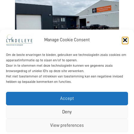
Manage Cookie Consent
Lindeleye adviseerde de koper bij de aankoop van een
Om de beste ervaringen te bieden, gebruiken we technologieën zoals cookies om
grootschalig bedrijfsobject, van ca 6.000 m2 bedrijfsruimte en ca
apparaatinformatie op te slaan en/of te openen.
Door in te stemmen met deze technologieën kunnen we gegevens zoals
400 m2 kantoorruimte op een ruim perceel van meer dan 1 ha.
browsegedrag of unieke ID's op deze site verwerken.
Hierbij is nadrukkelijk aandacht gegeven aan de bouwkundige
Het niet toestemmen of intrekken van toestemming kan een negatieve invloed
staat, verduurzamingsmogelijkheden en alternatieve
hebben op bepaalde kenmerken en functies.
gebruiksmogelijkheden. De koper gaat het gebouw voor eigen
bedrijfsvoering gebruiken.
Accept
Terug naar projecten
Deny
.
View preferences
Lindeleye, Mathijn van de Pas, Hoenderstraat 10, 5268KW Helvoirt Nederland