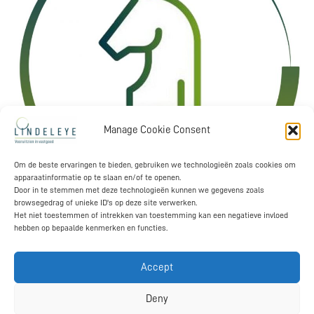
Manage Cookie Consent
Om de beste ervaringen te bieden, gebruiken we technologieën zoals cookies om
apparaatinformatie op te slaan en/of te openen.
Het hebben van vastgoed als beleggings-asset begint bij het goed
Door in te stemmen met deze technologieën kunnen we gegevens zoals
nadenken waaraan die beleggingen moeten voldoen. Cashflow op
browsegedrag of unieke ID's op deze site verwerken.
korte termijn, waardegroei op lange termijn, beleggingshorizon,
Het niet toestemmen of intrekken van toestemming kan een negatieve invloed
hebben op bepaalde kenmerken en functies.
etc. Essentiële overwegingen bij het opbouwen van een
portefeuille, maar ook om regelmatig te reviewen bij een
bestaande portefeuille. Lindeleye begeleidt haar klanten middels
Accept
een gestructureerd stappenplan door een aantal keuzes die leiden
tot een helder profiel van de meest passende
Deny